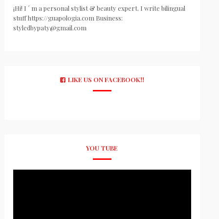
¡Hi! I ´ m a personal stylist & beauty expert. I write bilingual
stuff https://guapologia.com Business:
styledbypaty@gmail.com
LIKE US ON FACEBOOK!!
YOU TUBE