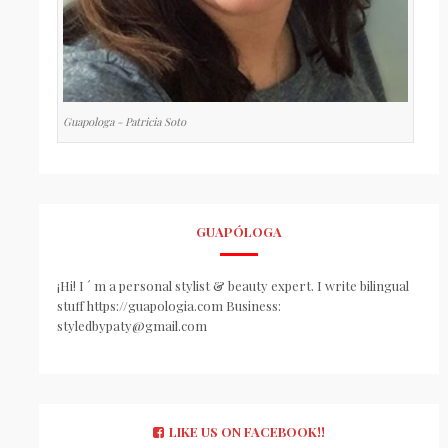
Guapologa - Patricia Soto
GUAPÓLOGA
¡Hi! I ´ m a personal stylist & beauty expert. I write bilingual
stuff https://guapologia.com Business:
styledbypaty@gmail.com
LIKE US ON FACEBOOK!!