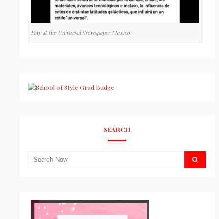
Paty at the Universal (Newspaper Mexico)
SEARCH