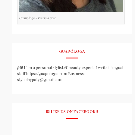
Guapologa - Patricia Soto
GUAPÓLOGA
¡Hi! I ´ m a personal stylist & beauty expert. I write bilingual
stuff https://guapologia.com Business:
styledbypaty@gmail.com
LIKE US ON FACEBOOK!!