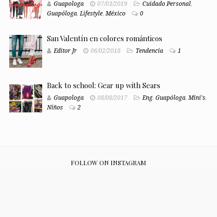
Guapologa
07/03/2019
Cuidado Personal
,
Guapóloga
,
Lifestyle
,
México
0
San Valentín en colores románticos
Editor Jr
06/02/2018
Tendencia
1
Back to school: Gear up with Sears
Guapologa
08/08/2017
Eng
,
Guapóloga
,
Mini's
,
Niños
2
FOLLOW ON INSTAGRAM