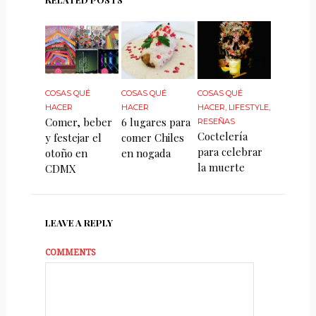
COSAS QUÉ
COSAS QUÉ
COSAS QUÉ
HACER
HACER
HACER
,
LIFESTYLE
,
Comer, beber
6 lugares para
RESEÑAS
Coctelería
y festejar el
comer Chiles
para celebrar
otoño en
en nogada
la muerte
CDMX
LEAVE A REPLY
COMMENTS