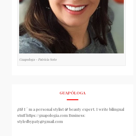
Guapologa - Patricia Soto
GUAPÓLOGA
¡Hi! I ´ m a personal stylist & beauty expert. I write bilingual
stuff https://guapologia.com Business:
styledbypaty@gmail.com