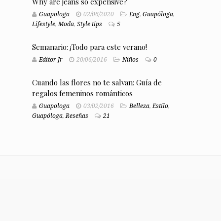
Why are jeans so expensive?
Guapologa
02/06/2020
Eng
,
Guapóloga
,
Lifestyle
,
Moda
,
Style tips
5
Semanario: ¡Todo para este verano!
Editor Jr
20/06/2016
Niños
0
Cuando las flores no te salvan: Guía de
regalos femeninos románticos
Guapologa
03/02/2016
Belleza
,
Estilo
,
Guapóloga
,
Reseñas
21