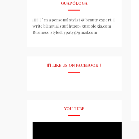
GUAPÓLOGA
¡Hi! I ´ m a personal stylist & beauty expert. I
write bilingual stuff https://guapologia.com
Business: styledbypaty@gmail.com
LIKE US ON FACEBOOK!!
YOU TUBE