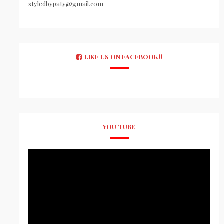
styledbypaty@gmail.com
LIKE US ON FACEBOOK!!
YOU TUBE