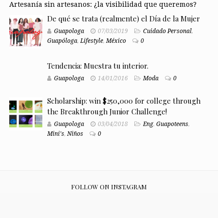
Artesanía sin artesanos: ¿la visibilidad que queremos?
De qué se trata (realmente) el Día de la Mujer
Guapologa
07/03/2019
Cuidado Personal
,
Guapóloga
,
Lifestyle
,
México
0
Tendencia: Muestra tu interior.
Guapologa
14/01/2016
Moda
0
Scholarship: win $250,000 for college through
the Breakthrough Junior Challenge!
Guapologa
03/04/2018
Eng
,
Guapoteens
,
Mini's
,
Niños
0
FOLLOW ON INSTAGRAM