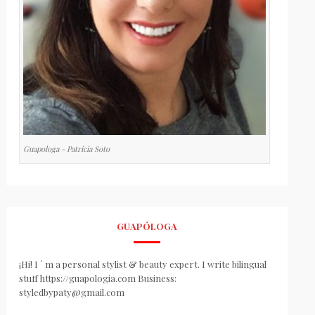
Guapologa - Patricia Soto
GUAPÓLOGA
¡Hi! I ´ m a personal stylist & beauty expert. I write bilingual
stuff https://guapologia.com Business:
styledbypaty@gmail.com