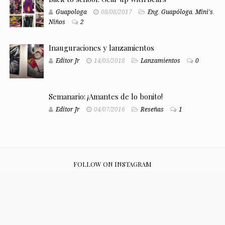
Guapologa
08/08/2017
Eng
,
Guapóloga
,
Mini's
,
Niños
2
Inauguraciones y lanzamientos
Editor Jr
14/05/2018
Lanzamientos
0
Semanario: ¡Amantes de lo bonito!
Editor Jr
04/07/2016
Reseñas
1
FOLLOW ON INSTAGRAM