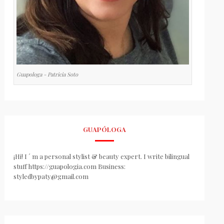
Guapologa - Patricia Soto
GUAPÓLOGA
¡Hi! I ´ m a personal stylist & beauty expert. I write bilingual
stuff https://guapologia.com Business:
styledbypaty@gmail.com