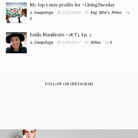
My top 5 non-profits for #GivingTuesday
Guapologa
27/11/2018
Eng
,
Mini's
,
Niños
0
Estilo Manifiesto #18 T3. Ep. 2
Guapologa
31/01/2017
Niños
0
FOLLOW ON INSTAGRAM