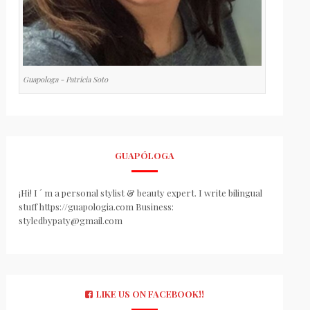
Guapologa - Patricia Soto
GUAPÓLOGA
¡Hi! I ´ m a personal stylist & beauty expert. I write bilingual
stuff https://guapologia.com Business:
styledbypaty@gmail.com
LIKE US ON FACEBOOK!!