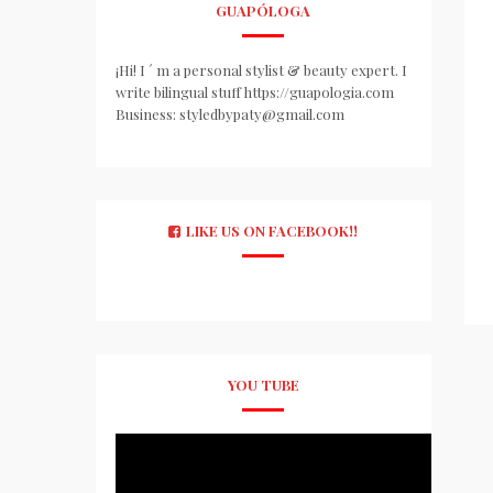
GUAPÓLOGA
¡Hi! I ´ m a personal stylist & beauty expert. I
write bilingual stuff https://guapologia.com
Business: styledbypaty@gmail.com
LIKE US ON FACEBOOK!!
YOU TUBE