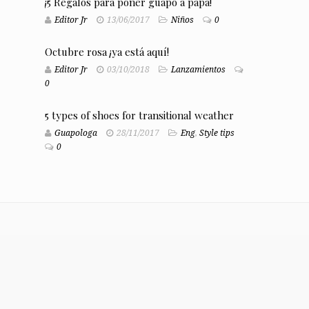
¡5 Regalos para poner guapo a papá!
Editor Jr
13/06/2017
Niños
0
Octubre rosa ¡ya está aquí!
Editor Jr
03/10/2018
Lanzamientos
0
5 types of shoes for transitional weather
Guapologa
28/11/2017
Eng
,
Style tips
0