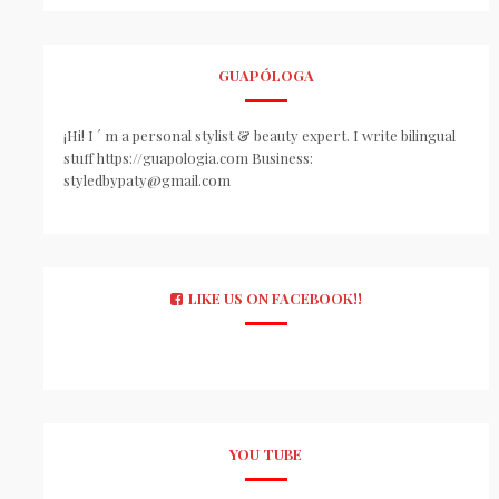
GUAPÓLOGA
¡Hi! I ´ m a personal stylist & beauty expert. I write bilingual
stuff https://guapologia.com Business:
styledbypaty@gmail.com
LIKE US ON FACEBOOK!!
YOU TUBE