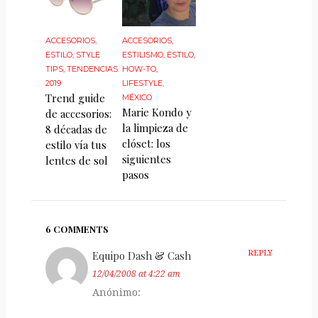
ACCESORIOS
,
ACCESORIOS
,
ESTILO
,
STYLE
ESTILISMO
,
ESTILO
,
TIPS
,
TENDENCIAS
HOW-TO
,
2019
LIFESTYLE
,
Trend guide
MÉXICO
Marie Kondo y
de accesorios:
la limpieza de
8 décadas de
clóset: los
estilo vía tus
siguientes
lentes de sol
pasos
6 COMMENTS
Equipo Dash & Cash
REPLY
12/04/2008 at 4:22 am
Anónimo: