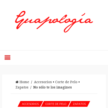
Styled by Paty
Home
/
Accesorios
•
Corte de Pelo
•
Zapatos
/ No sólo te los imagines
ACCESORIOS
CORTE DE PELO
ZAPATOS