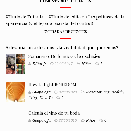
COMENTARIOS RECIENTES
#Título de Entrada | #Título del sitio
en
Las políticas de la
apariencia (y el legado fascista del control)
ENTRADAS RECIENTES
Artesanía sin artesanos: ¿la visibilidad que queremos?
Semanario: De lo nuevo, lo exclusivo
Editor Jr
22/05/2017
Niños
1
How to fight BOREDOM
Guapologa
07/09/2020
Bienestar
,
Eng
,
Healthy
living
,
How-To
2
Calcula el vino de tu boda
Guapologa
22/06/2016
Niños
0