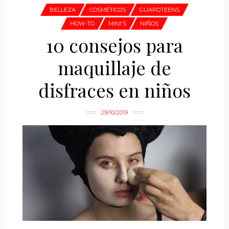
BELLEZA
COSMÉTICOS
GUAPOTEENS
HOW-TO
MINI'S
NIÑOS
10 consejos para
maquillaje de
disfraces en niños
29/10/2019