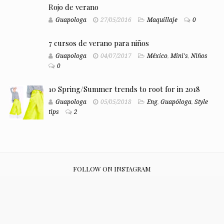
Rojo de verano
Guapologa
27/05/2016
Maquillaje
0
7 cursos de verano para niños
Guapologa
04/07/2017
México
,
Mini's
,
Niños
0
10 Spring/Summer trends to root for in 2018
Guapologa
05/05/2018
Eng
,
Guapóloga
,
Style
tips
2
FOLLOW ON INSTAGRAM