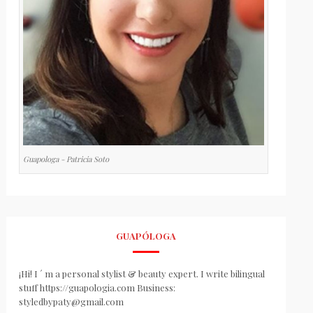
Guapologa - Patricia Soto
GUAPÓLOGA
¡Hi! I ´ m a personal stylist & beauty expert. I write bilingual
stuff https://guapologia.com Business:
styledbypaty@gmail.com