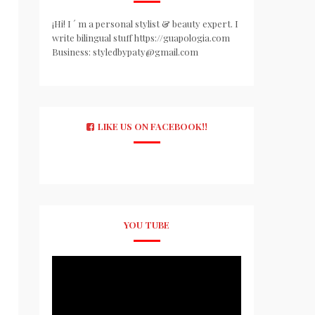
¡Hi! I ´ m a personal stylist & beauty expert. I
write bilingual stuff https://guapologia.com
Business: styledbypaty@gmail.com
LIKE US ON FACEBOOK!!
YOU TUBE