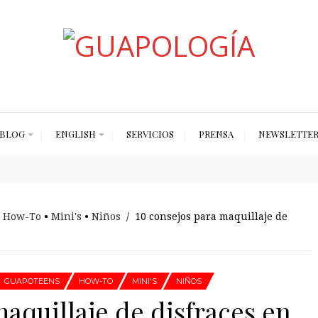
Styled by Paty
BLOG
ENGLISH
SERVICIOS
PRENSA
NEWSLETTE
•
How-To
•
Mini's
•
Niños
/ 10 consejos para maquillaje de
GUAPOTEENS
HOW-TO
MINI'S
NIÑOS
aquillaje de disfraces en