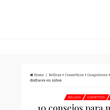
Home
/
Belleza
•
Cosméticos
•
Guapoteens
disfraces en niños
BELLEZA
COSMÉTICOS
10 consejos para m