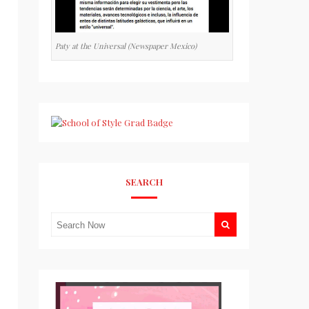
Paty at the Universal (Newspaper Mexico)
SEARCH