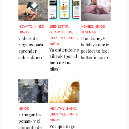
HOW-TO
,
MINI'S
,
BIENESTAR
,
MOVIES
,
NIÑOS
,
NIÑOS
GUAPOTEENS
,
RESEÑAS
5 Ideas de
The Disney+
LIFESTYLE
,
MINI'S
,
regalos para
NIÑOS
holidays movie
Ya entiéndele a
aprender
perfect to feel
TikTok (por el
sobre dinero
better in 2020
bien de tus
hijos)
NIÑOS
HEALTHY LIVING
,
«Ahogar las
LIFESTYLE
,
MINI'S
,
penas» y el
NIÑOS
Por qué urge
aumento de