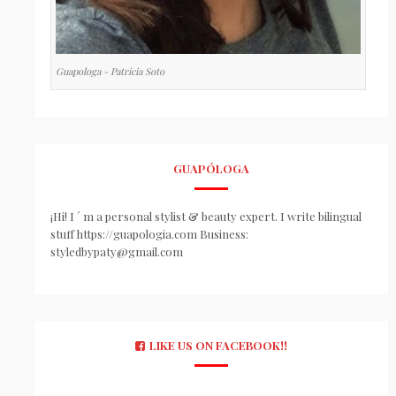
Guapologa - Patricia Soto
GUAPÓLOGA
¡Hi! I ´ m a personal stylist & beauty expert. I write bilingual
stuff https://guapologia.com Business:
styledbypaty@gmail.com
LIKE US ON FACEBOOK!!