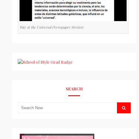
Paty at the Universal (Newspaper Mexico)
SEARCH