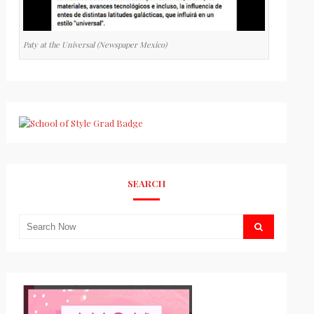
Paty at the Universal (Newspaper Mexico)
SEARCH