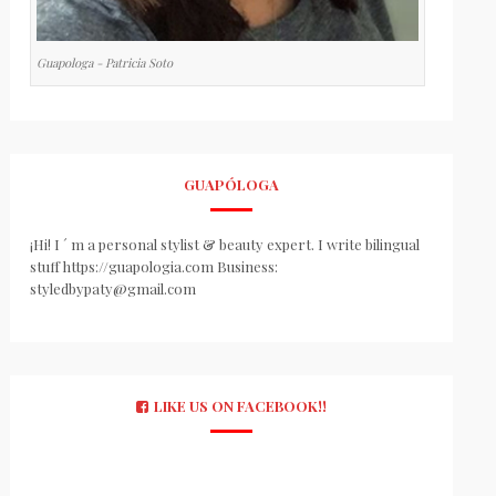
Guapologa - Patricia Soto
GUAPÓLOGA
¡Hi! I ´ m a personal stylist & beauty expert. I write bilingual
stuff https://guapologia.com Business:
styledbypaty@gmail.com
LIKE US ON FACEBOOK!!