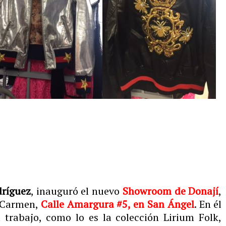
dríguez
, inauguró el nuevo
Showroom de Donají
,
l Carmen,
Calle Amargura #5, en San Ángel
. En él
 trabajo, como lo es la colección Lirium Folk,