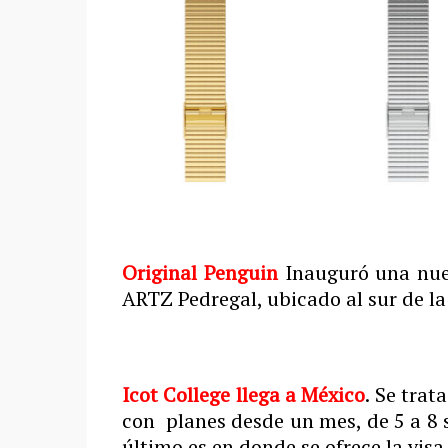
Original
Penguin
Inauguró una nuev
ARTZ Pedregal, ubicado al sur de la
Icot College llega a México
. Se trat
con planes desde un mes, de 5 a 8 
último es en donde se ofrece la visa