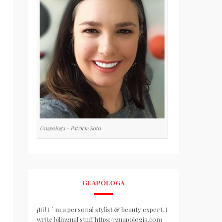
Guapologa - Patricia Soto
GUAPÓLOGA
¡Hi! I ´ m a personal stylist & beauty expert. I
write bilingual stuff https://guapologia.com