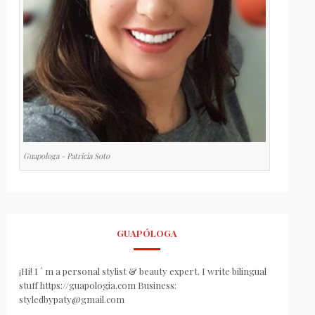
Guapologa - Patricia Soto
GUAPÓLOGA
¡Hi! I ´ m a personal stylist & beauty expert. I write bilingual
stuff https://guapologia.com Business:
styledbypaty@gmail.com