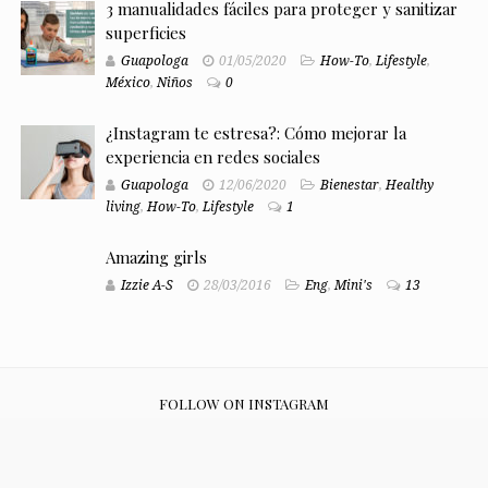
3 manualidades fáciles para proteger y sanitizar
superficies
Guapologa
01/05/2020
How-To
,
Lifestyle
,
México
,
Niños
0
¿Instagram te estresa?: Cómo mejorar la
experiencia en redes sociales
Guapologa
12/06/2020
Bienestar
,
Healthy
living
,
How-To
,
Lifestyle
1
Amazing girls
Izzie A-S
28/03/2016
Eng
,
Mini's
13
FOLLOW ON INSTAGRAM