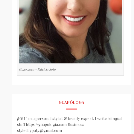
Guapologa - Patricia Soto
GUAPÓLOGA
¡Hi! I ´ m a personal stylist & beauty expert. I write bilingual
stuff https://guapologia.com Business:
styledbypaty@gmail.com