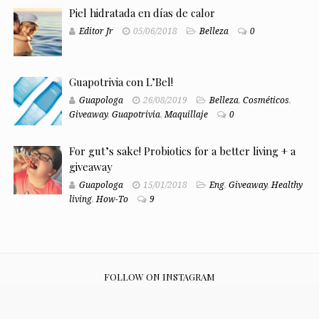
Piel hidratada en días de calor
Editor Jr
05/06/2018
Belleza
0
Guapotrivia con L’Bel!
Guapologa
26/08/2019
Belleza
,
Cosméticos
,
Giveaway
,
Guapotrivia
,
Maquillaje
0
For gut’s sake! Probiotics for a better living + a
giveaway
Guapologa
15/01/2018
Eng
,
Giveaway
,
Healthy
living
,
How-To
9
FOLLOW ON INSTAGRAM