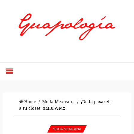
Styled by Paty
Home
/
Moda Mexicana
/ ¡De la pasarela
a tu closet! #MBFWMx
MODA MEXICANA