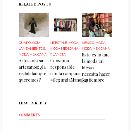
RELATED POSTS
GUAPOLOGÍA
,
LIFESTYLE
,
MODA
,
MÉXICO
,
MODA
,
LANZAMIENTOS
,
MODA MEXICANA
,
MODA MEXICANA
Esto es lo que
MODA MEXICANA
PLANETA
Artesanía sin
Consumo
la moda en
artesanos: ¿la
responsable
México
visibilidad que
con la campaña
necesita hacer
queremos?
#SegundaManoSeptiembre
¡ya!
LEAVE A REPLY
COMMENTS