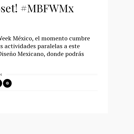
closet! #MBFWMx
 Week México, el momento cumbre
s actividades paralelas a este
o Diseño Mexicano, donde podrás
N