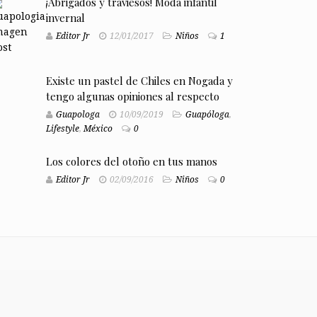
¡Abrigados y traviesos! Moda infantil
invernal
Editor Jr
12/01/2017
Niños
1
Existe un pastel de Chiles en Nogada y
tengo algunas opiniones al respecto
Guapologa
10/09/2019
Guapóloga
,
Lifestyle
,
México
0
Los colores del otoño en tus manos
Editor Jr
02/09/2016
Niños
0