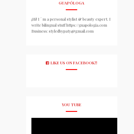
GUAPÓLOGA
¡Hi! I ´ m a personal stylist & beauty expert. I
write bilingual stuff https://guapologia.com
Business: styledbypaty@gmail.com
LIKE US ON FACEBOOK!!
YOU TUBE