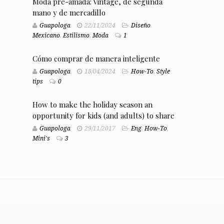
Moda pre-amada: Vintage, de segunda
mano y de mercadillo
Guapologa
22/11/2024
Diseño
Mexicano
,
Estilismo
,
Moda
1
Cómo comprar de manera inteligente
Guapologa
18/04/2024
How-To
,
Style
tips
0
How to make the holiday season an
opportunity for kids (and adults) to share
Guapologa
29/11/2017
Eng
,
How-To
,
Mini's
3