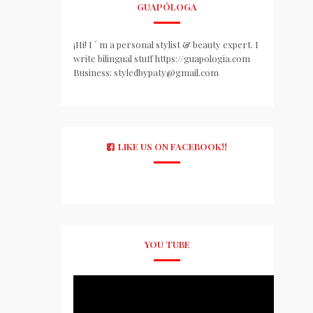
GUAPÓLOGA
¡Hi! I ´ m a personal stylist & beauty expert. I
write bilingual stuff https://guapologia.com
Business: styledbypaty@gmail.com
LIKE US ON FACEBOOK!!
YOU TUBE