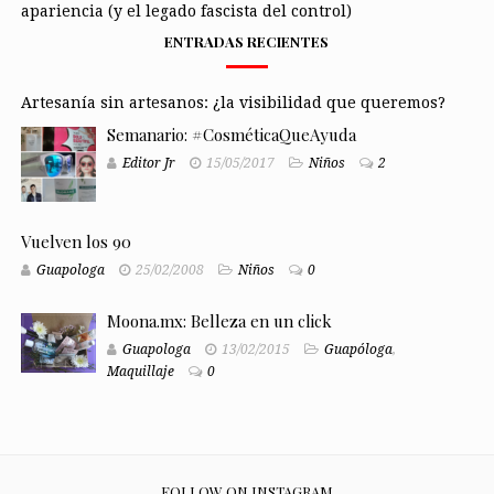
apariencia (y el legado fascista del control)
ENTRADAS RECIENTES
Artesanía sin artesanos: ¿la visibilidad que queremos?
Semanario: #CosméticaQueAyuda
Editor Jr
15/05/2017
Niños
2
Vuelven los 90
Guapologa
25/02/2008
Niños
0
Moona.mx: Belleza en un click
Guapologa
13/02/2015
Guapóloga
,
Maquillaje
0
FOLLOW ON INSTAGRAM