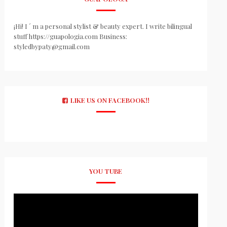
¡Hi! I ´ m a personal stylist & beauty expert. I write bilingual
stuff https://guapologia.com Business:
styledbypaty@gmail.com
LIKE US ON FACEBOOK!!
YOU TUBE