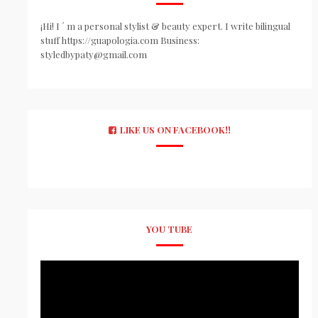
¡Hi! I ´ m a personal stylist & beauty expert. I write bilingual
stuff https://guapologia.com Business:
styledbypaty@gmail.com
LIKE US ON FACEBOOK!!
YOU TUBE