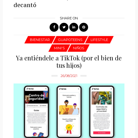
decantó
SHARE ON
BIENESTAR
GUAPOTEENS
LIFESTYLE
MINI'S
NIÑOS
Ya entiéndele a TikTok (por el bien de
tus hijos)
26/08/2021