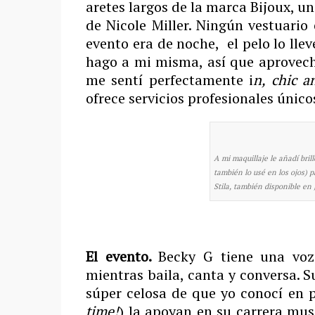
aretes largos de la marca Bijoux, u
de Nicole Miller. Ningún vestuario
evento era de noche, el pelo lo llev
hago a mi misma, así que aprovec
me sentí perfectamente i
n, chic a
ofrece servicios profesionales únic
A mi maquillaje le añadí brill
también lo usé en los ojos) pa
Stila, también disponible e
El evento.
Becky G tiene una voz
mientras baila, canta y conversa. S
súper celosa de que yo conocí en 
time!
) la apoyan en su carrera mus