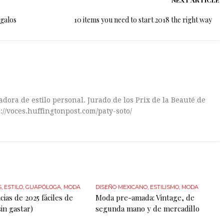
egalos
10 items you need to start 2018 the right way
dora de estilo personal. Jurado de los Prix de la Beauté de
://voces.huffingtonpost.com/paty-soto/
S
,
ESTILO
,
GUAPÓLOGA
,
MODA
DISEÑO MEXICANO
,
ESTILISMO
,
MODA
ias de 2025 fáciles de
Moda pre-amada: Vintage, de
in gastar)
segunda mano y de mercadillo