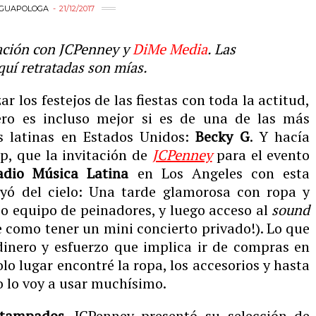
GUAPOLOGA
21/12/2017
ación con JCPenney y
DiMe Media
. Las
quí retratadas son mías.
ar los festejos de las fiestas con toda la actitud,
ro es incluso mejor si es de una de las más
as latinas en Estados Unidos:
Becky G
. Y hacía
p, que la invitación de
JCPenney
para el evento
adio Música Latina
en Los Angeles con esta
ayó del cielo: Una tarde glamorosa con ropa y
so equipo de peinadores, y luego acceso al
sound
e como tener un mini concierto privado!). Lo que
inero y esfuerzo que implica ir de compras en
lo lugar encontré la ropa, los accesorios y hasta
o lo voy a usar muchísimo.
estampados.
JCPenney presentó su selección de