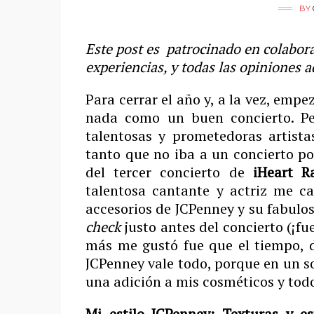
BY
Este post es patrocinado en colabor
experiencias, y
todas las opiniones a
Para cerrar el año y, a la vez, empez
nada como un buen concierto. Pe
talentosas y prometedoras artist
tanto que no iba a un concierto po
del tercer concierto de
iHeart R
talentosa cantante y actriz me c
accesorios de JCPenney y su fabulo
check
justo antes del concierto (¡fu
más me gustó fue que el tiempo, d
JCPenney vale todo, porque en un so
una adición a mis cosméticos y tod
Mi estilo JCPenney: Texturas y 