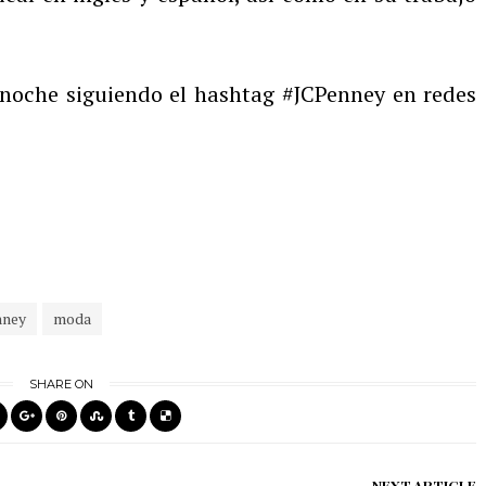
noche siguiendo el hashtag #JCPenney en redes
nney
moda
SHARE ON
NEXT ARTICLE