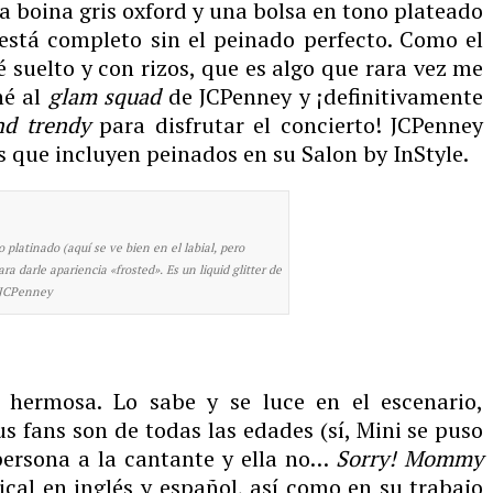
na boina gris oxford y una bolsa en tono plateado
 está completo sin el peinado perfecto. Como el
é suelto y con rizos, que es algo que rara vez me
hé al
glam squad
de JCPenney y ¡definitivamente
nd trendy
para disfrutar el concierto! JCPenney
os que incluyen peinados en su Salon by InStyle.
o platinado (aquí se ve bien en el labial, pero
ra darle apariencia «frosted». Es un liquid glitter de
n JCPenney
 hermosa. Lo sabe y se luce en el escenario,
us fans son de todas las edades (sí, Mini se puso
persona a la cantante y ella no…
Sorry! Mommy
ical en inglés y español, así como en su trabajo