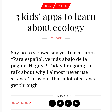
ENG
MINI'S
3 kids’ apps to learn
about ecology
13/05/2016
Say no to straws, say yes to eco- apps
*Para español, ve más abajo de la
página. Hi guys! Today I’m going to
talk about why I almost never use
straws. Turns out that a lot of straws
get through
SHARE ON
READ MORE