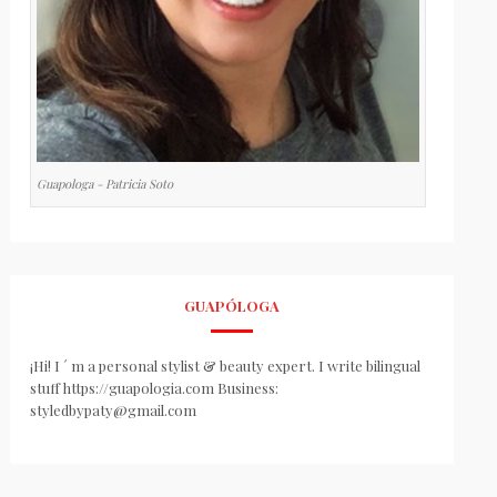
Guapologa - Patricia Soto
GUAPÓLOGA
¡Hi! I ´ m a personal stylist & beauty expert. I write bilingual
stuff https://guapologia.com Business:
styledbypaty@gmail.com