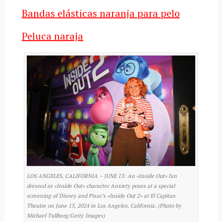
Bandas elásticas naranja para pelo
Peluca naraja
LOS ANGELES, CALIFORNIA – JUNE 13: An «Inside Out» fan
dressed as «Inside Out» character Anxiety poses at a special
screening of Disney and Pixar’s «Inside Out 2» at El Capitan
Theatre on June 13, 2024 in Los Angeles, California. (Photo by
Michael Tullberg/Getty Images)