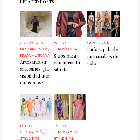
RELATED POSTS
GUAPOLOGÍA
,
ESTILO
,
GUAPOLOGÍA
Guía rápida de
LANZAMIENTOS
,
GUAPOLOGÍA
8 tips para
MODA MEXICANA
autoanálisis de
Artesanía sin
equilibrar tu
color
artesanos: ¿la
silueta
visibilidad que
queremos?
ESTILO
,
ESTILO
,
GUAPOLOGÍA
,
GUAPOLOGÍA
,
STYLE TIPS
,
STYLE TIPS
,