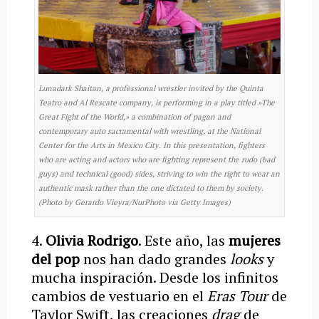
Lunadark Shaitan, a professional wrestler invited by the Quinta
Teatro and Al Rescate company, is performing in a play titled »The
Great Fight of the World,» a combination of pagan and
contemporary auto sacramental with wrestling, at the National
Center for the Arts in Mexico City. In this presentation, fighters
who are acting and actors who are fighting represent the rudo (bad
guys) and technical (good) sides, striving to win the right to wear an
authentic mask rather than the one dictated to them by society.
(Photo by Gerardo Vieyra/NurPhoto via Getty Images)
4.
Olivia Rodrigo
. Este año, las
mujeres
del pop
nos han dado grandes
looks
y
mucha inspiración. Desde los infinitos
cambios de vestuario en el
Eras Tour
de
Taylor Swift, las creaciones
drag
de