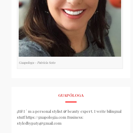
Guapologa - Patricia Soto
GUAPÓLOGA
¡Hi! I ´ m a personal stylist & beauty expert. I write bilingual
stuff https://guapologia.com Business:
styledbypaty@gmail.com