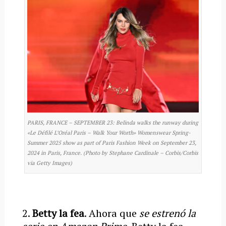
PARIS, FRANCE – SEPTEMBER 23: Belinda walks the runway during
«Le Défilé L’Oréal Paris – Walk Your Worth» Womenswear Spring-
Summer 2025 show as part of Paris Fashion Week on September 23,
2024 in Paris, France. (Photo by Stephane Cardinale – Corbis/Corbis
via Getty Images)
2.
Betty la fea
. Ahora que
se estrenó la