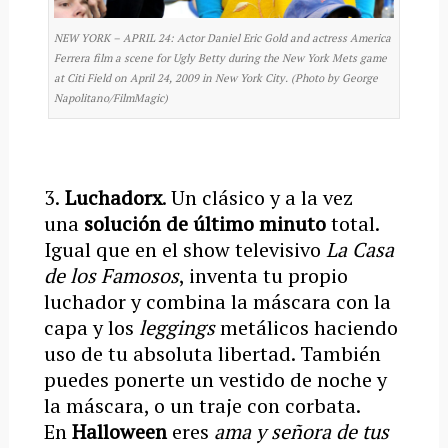
NEW YORK – APRIL 24: Actor Daniel Eric Gold and actress America
Ferrera film a scene for Ugly Betty during the New York Mets game
at Citi Field on April 24, 2009 in New York City. (Photo by George
Napolitano/FilmMagic)
3.
Luchadorx
. Un clásico y a la vez
una
solución de último minuto
total.
Igual que en el show televisivo
La Casa
de los Famosos
, inventa tu propio
luchador y combina la máscara con la
capa y los
leggings
metálicos haciendo
uso de tu absoluta libertad. También
puedes ponerte un vestido de noche y
la máscara, o un traje con corbata.
En
Halloween
eres
ama y señora de tus