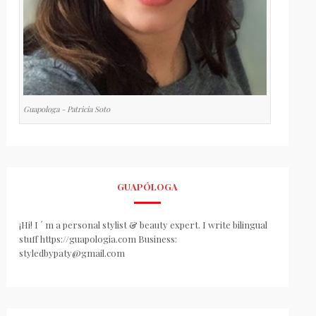
Guapologa - Patricia Soto
GUAPÓLOGA
¡Hi! I ´ m a personal stylist & beauty expert. I write bilingual
stuff https://guapologia.com Business:
styledbypaty@gmail.com