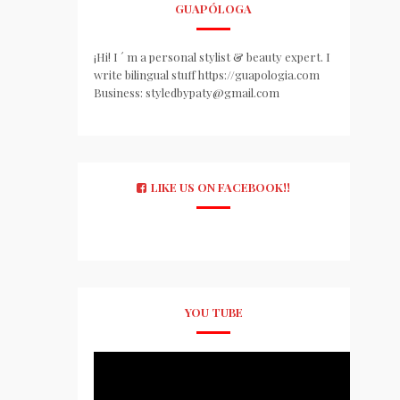
GUAPÓLOGA
¡Hi! I ´ m a personal stylist & beauty expert. I
write bilingual stuff https://guapologia.com
Business: styledbypaty@gmail.com
LIKE US ON FACEBOOK!!
YOU TUBE