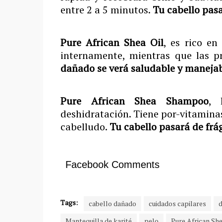
entre 2 a 5 minutos.
Tu cabello pasa
Pure African Shea Oil
, es rico en
internamente, mientras que las p
dañado se verá saludable y maneja
Pure African Shea Shampoo
, 
deshidratación. Tiene por-vitaminas
cabelludo.
Tu cabello pasará de frág
Facebook Comments
Tags:
cabello dañado
cuidados capilares
Mantequilla de karité
pelo
Pure African Sh