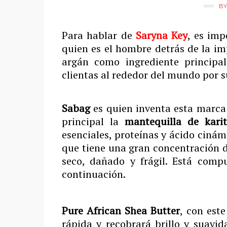
B
Para hablar de
Saryna Key
, es im
quien es el hombre detrás de la 
argán como ingrediente principal
clientas al rededor del mundo por s
Sabag
es quien inventa esta marca 
principal la
mantequilla de karit
esenciales, proteínas y ácido cinám
que tiene una gran concentración d
seco, dañado y frágil. Está comp
continuación.
Pure African Shea Butter
, con est
rápida y recobrará brillo y suavi