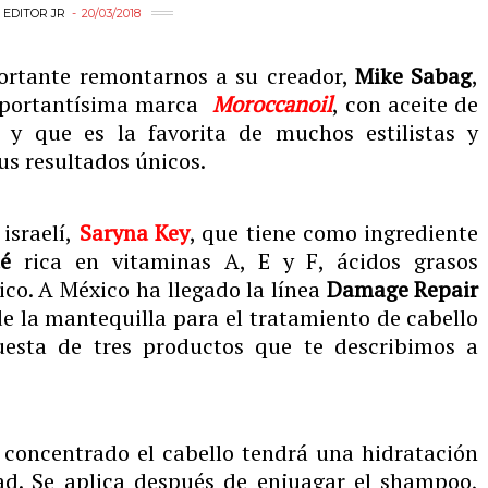
Y
EDITOR JR
20/03/2018
portante remontarnos a su creador,
Mike Sabag
,
importantísima marca
Moroccanoil
, con aceite de
 y que es la favorita de muchos estilistas y
us resultados únicos.
israelí,
Saryna Key
, que tiene como ingrediente
é
rica en vitaminas A, E y F, ácidos grasos
ico. A México ha llegado la línea
Damage Repair
e la mantequilla para el tratamiento de cabello
uesta de tres productos que te describimos a
e concentrado el cabello tendrá una hidratación
dad. Se aplica después de enjuagar el shampoo,