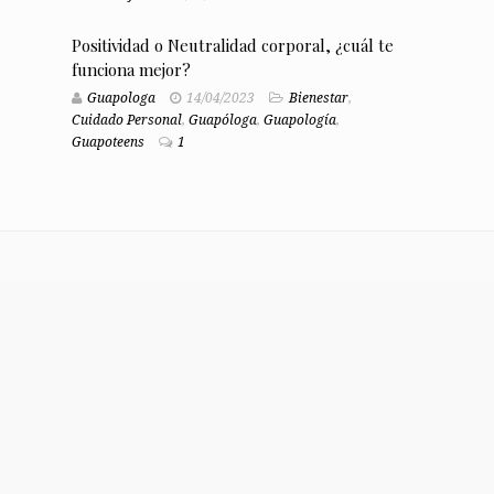
Positividad o Neutralidad corporal, ¿cuál te
funciona mejor?
Guapologa
14/04/2023
Bienestar
,
Cuidado Personal
,
Guapóloga
,
Guapología
,
Guapoteens
1