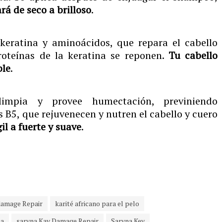
rá de seco a brilloso
.
 keratina y aminoácidos, que repara el cabello
roteínas de la keratina se reponen.
Tu cabello
ble
.
limpia y provee humectación, previniendo
 B5, que rejuvenecen y nutren el cabello y cuero
il a fuerte y suave
.
damage Repair
karité africano para el pelo
ea
saryna Kay Damage Repair
Saryna Key