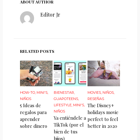
ABOUT AUTHOR
Editor Jr
RELATED POSTS
HOW-TO
,
MINI'S
,
BIENESTAR
,
MOVIES
,
NIÑOS
,
NIÑOS
GUAPOTEENS
,
RESEÑAS
5 Ideas de
The Disney+
LIFESTYLE
,
MINI'S
,
regalos para
NIÑOS
holidays movie
Ya entiéndele a
aprender
perfect to feel
TikTok (por el
sobre dinero
better in 2020
bien de tus
hijos)