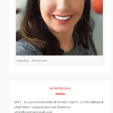
Guapologa - Patricia Soto
GUAPÓLOGA
¡Hi! I ´ m a personal stylist & beauty expert. I write bilingual
stuff https://guapologia.com Business:
styledbypaty@gmail.com