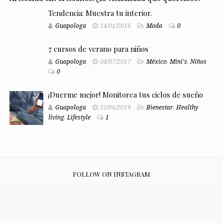
Tendencia: Muestra tu interior.
Guapologa
14/01/2016
Moda
0
7 cursos de verano para niños
Guapologa
04/07/2017
México
,
Mini's
,
Niños
0
¡Duerme mejor! Monitorea tus ciclos de sueño
Guapologa
25/06/2019
Bienestar
,
Healthy
living
,
Lifestyle
1
FOLLOW ON INSTAGRAM