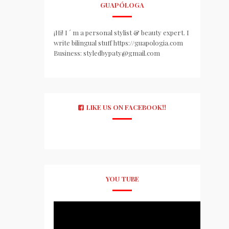
GUAPÓLOGA
¡Hi! I ´ m a personal stylist & beauty expert. I
write bilingual stuff https://guapologia.com
Business: styledbypaty@gmail.com
LIKE US ON FACEBOOK!!
YOU TUBE