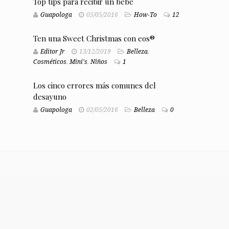
Top tips para recibir un bebé
Guapologa
05/05/2016
How-To
12
Ten una Sweet Christmas con eos®
Editor Jr
13/12/2019
Belleza
,
Cosméticos
,
Mini's
,
Niños
1
Los cinco errores más comunes del
desayuno
Guapologa
02/05/2016
Belleza
0