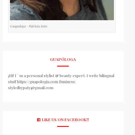
Guapologa - Patricia Soto
GUAPÓLOGA
¡Hi! I ´ m a personal stylist & beauty expert. I write bilingual
stuff https://guapologia.com Business:
styledbypaty@gmail.com
LIKE US ON FACEBOOK!!