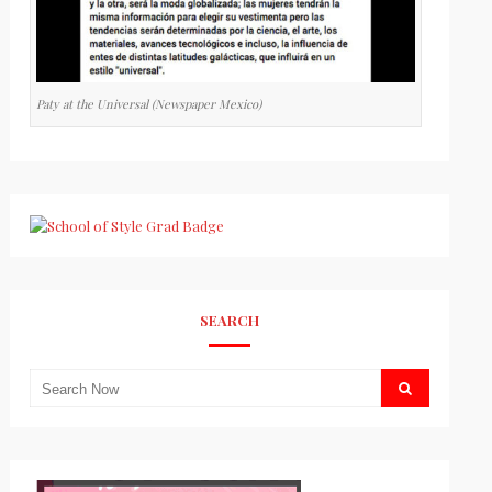
Paty at the Universal (Newspaper Mexico)
SEARCH