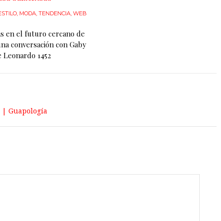
ESTILO
,
MODA
,
TENDENCIA
,
WEB
s en el futuro cercano de
una conversación con Gaby
e Leonardo 1452
 | Guapologí­a