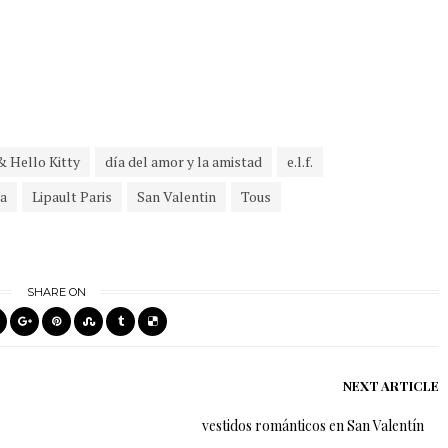
& Hello Kitty
día del amor y la amistad
e.l.f.
ia
Lipault Paris
San Valentin
Tous
SHARE ON
NEXT ARTICLE
vestidos románticos en San Valentín