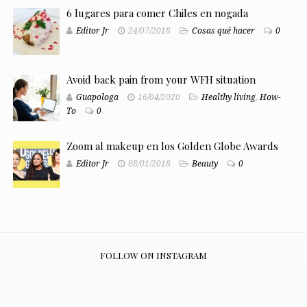
6 lugares para comer Chiles en nogada
Editor Jr
24/07/2018
Cosas qué hacer
0
Avoid back pain from your WFH situation
Guapologa
16/04/2020
Healthy living
,
How-
To
0
Zoom al makeup en los Golden Globe Awards
Editor Jr
08/01/2018
Beauty
0
FOLLOW ON INSTAGRAM