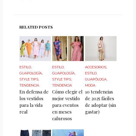
RELATED POSTS
ESTILO
,
ESTILO
,
ACCESORIOS
,
GUAPOLOGÍA
,
GUAPOLOGÍA
,
ESTILO
,
STYLE TIPS
,
STYLE TIPS
,
GUAPÓLOGA
,
TENDENCIA
TENDENCIA
MODA
En defensa de
Cómo elegir el
10 tendencias
los vestidos
mejor vestido
de 2025 fáciles
para la vida
para eventos
de adoptar (sin
real
en meses
gastar)
calurosos