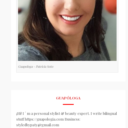
Guapologa - Patricia Soto
GUAPÓLOGA
¡Hi! I ´ m a personal stylist & beauty expert. I write bilingual
stuff https://guapologia.com Business:
styledbypaty@gmail.com