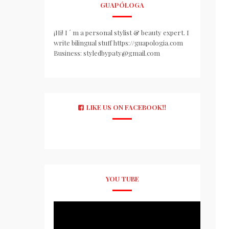
GUAPÓLOGA
¡Hi! I ´ m a personal stylist & beauty expert. I
write bilingual stuff https://guapologia.com
Business: styledbypaty@gmail.com
LIKE US ON FACEBOOK!!
YOU TUBE