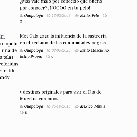
¿Más vale malo por conocido que bueno
por conocer? ¡NOOOO en tu pelo!
Guapologa
18/02/2008
Estilo
,
Pelo
2
Met Gala 2025: la influencia de la sastrería
en el reclamo de las comunidades negras
Guapologa
02/05/2025
Estilo Masculino
,
Estilo Propio
0
5 destinos originales para vivir el Día de
Muertos con niños
Guapologa
25/10/2016
México
,
Mini's
0