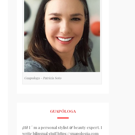
Guapologa - Patricia Soto
GUAPÓLOGA
¡Hi! I ´ m a personal stylist & beauty expert. I
write bilingual stuff https://guapologia.com