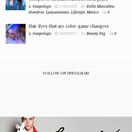
Guapologa
17/03/2021
Estilo Masculino
,
Hombres
,
Lanzamientos
,
Lifestyle
,
México
0
Hair dyes that are color-game changers
Guapologa
30/03/2017
Beauty
,
Eng
0
FOLLOW ON INSTAGRAM