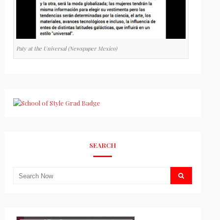
Paty at the Universal (Newspaper Mexico)
SEARCH