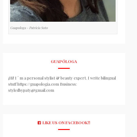
Guapologa - Patricia Soto
GUAPÓLOGA
¡Hi! I ´ m a personal stylist & beauty expert. I write bilingual
stuff https://guapologia.com Business:
styledbypaty@gmail.com
LIKE US ON FACEBOOK!!