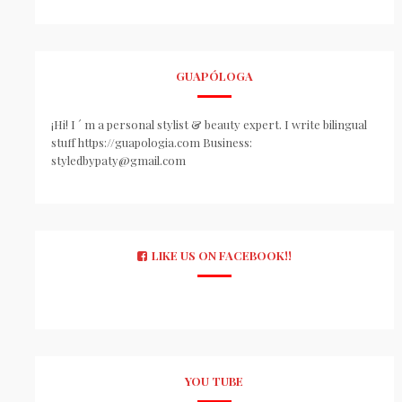
GUAPÓLOGA
¡Hi! I ´ m a personal stylist & beauty expert. I write bilingual
stuff https://guapologia.com Business:
styledbypaty@gmail.com
LIKE US ON FACEBOOK!!
YOU TUBE