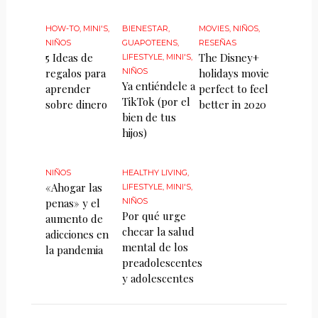
HOW-TO
,
MINI'S
,
BIENESTAR
,
MOVIES
,
NIÑOS
,
NIÑOS
GUAPOTEENS
,
RESEÑAS
5 Ideas de
The Disney+
LIFESTYLE
,
MINI'S
,
regalos para
NIÑOS
holidays movie
Ya entiéndele a
aprender
perfect to feel
TikTok (por el
sobre dinero
better in 2020
bien de tus
hijos)
NIÑOS
HEALTHY LIVING
,
«Ahogar las
LIFESTYLE
,
MINI'S
,
penas» y el
NIÑOS
Por qué urge
aumento de
checar la salud
adicciones en
mental de los
la pandemia
preadolescentes
y adolescentes