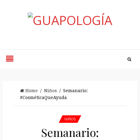
Styled by Paty
Home
/
Niños
/ Semanario:
#CosméticaQueAyuda
NIÑOS
Semanario: