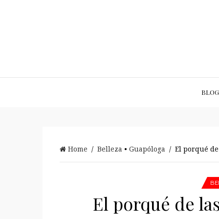
BLOG
Home
/
Belleza
•
Guapóloga
/ El porqué de 
BE
El porqué de la