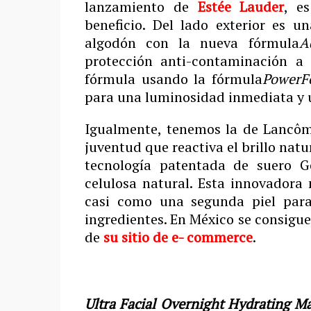
lanzamiento de
Estée Lauder
, e
beneficio. Del lado exterior es u
algodón con la nueva fórmula
A
protección anti-contaminación a 
fórmula usando la fórmula
PowerFo
para una luminosidad inmediata y u
Igualmente, tenemos la de Lancô
juventud que reactiva el brillo natu
tecnología patentada de suero G
celulosa natural. Esta innovadora 
casi como una segunda piel para
ingredientes. En México se consigu
de
su sitio de e- commerce
.
Ultra Facial Overnight Hydrating M