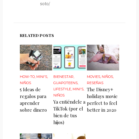
soto/
RELATED POSTS
HOW-TO
,
MINI'S
,
BIENESTAR
,
MOVIES
,
NIÑOS
,
NIÑOS
GUAPOTEENS
,
RESEÑAS
5 Ideas de
The Disney+
LIFESTYLE
,
MINI'S
,
regalos para
NIÑOS
holidays movie
Ya entiéndele a
aprender
perfect to feel
TikTok (por el
sobre dinero
better in 2020
bien de tus
hijos)