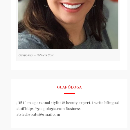
Guapologa - Patricia Soto
GUAPÓLOGA
¡Hi! I ´ m a personal stylist & beauty expert. I write bilingual
stuff https://guapologia.com Business:
styledbypaty@gmail.com