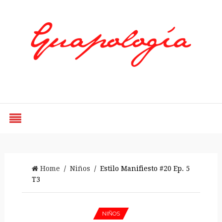
Styled by Paty
Home
/
Niños
/ Estilo Manifiesto #20 Ep. 5
T3
NIÑOS