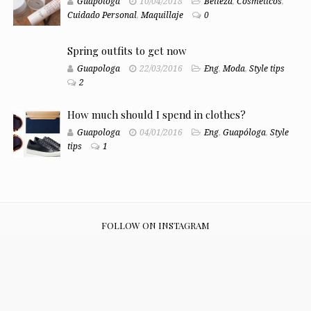
Guapologa
10/04/2018
Belleza
,
Cosméticos
,
Cuidado Personal
,
Maquillaje
0
Spring outfits to get now
Guapologa
22/03/2016
Eng
,
Moda
,
Style tips
2
How much should I spend in clothes?
Guapologa
04/01/2016
Eng
,
Guapóloga
,
Style
tips
1
FOLLOW ON INSTAGRAM