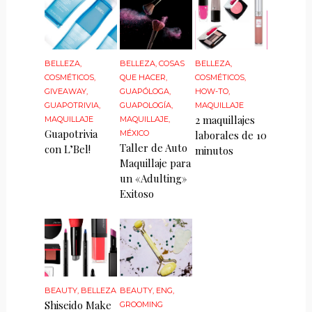
BELLEZA
,
BELLEZA
,
COSAS
BELLEZA
,
COSMÉTICOS
,
QUE HACER
,
COSMÉTICOS
,
GIVEAWAY
,
GUAPÓLOGA
,
HOW-TO
,
GUAPOTRIVIA
,
GUAPOLOGÍA
,
MAQUILLAJE
2 maquillajes
MAQUILLAJE
MAQUILLAJE
,
Guapotrivia
MÉXICO
laborales de 10
Taller de Auto
con L’Bel!
minutos
Maquillaje para
un «Adulting»
Exitoso
BEAUTY
,
BELLEZA
BEAUTY
,
ENG
,
Shiseido Make
GROOMING