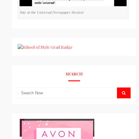
Paty at the Universal (Newspaper Mexico)
SEARCH