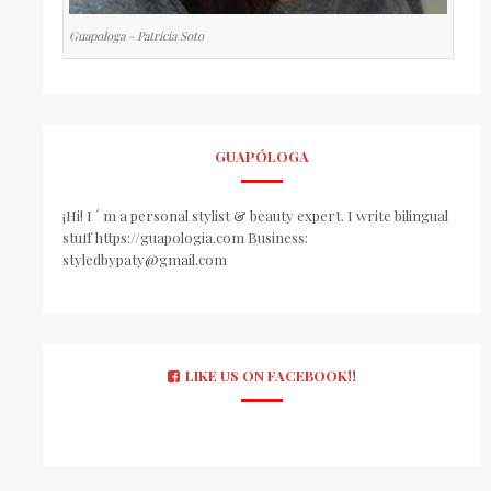
Guapologa - Patricia Soto
GUAPÓLOGA
¡Hi! I ´ m a personal stylist & beauty expert. I write bilingual
stuff https://guapologia.com Business:
styledbypaty@gmail.com
LIKE US ON FACEBOOK!!