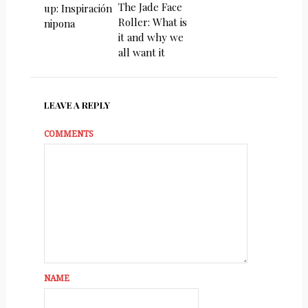
The Jade Face
up: Inspiración
Roller: What is
nipona
it and why we
all want it
LEAVE A REPLY
COMMENTS
NAME