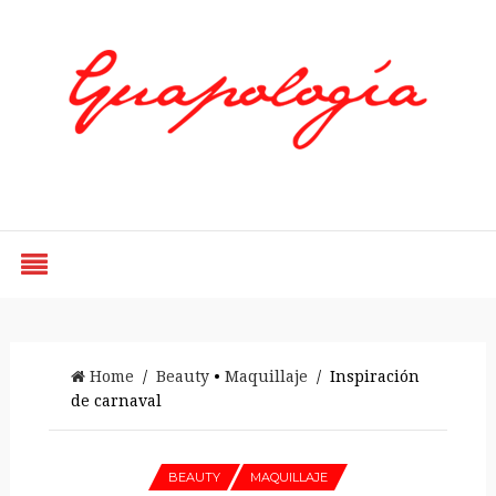
Styled by Paty
Home
/
Beauty
•
Maquillaje
/ Inspiración
de carnaval
BEAUTY
MAQUILLAJE