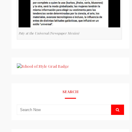
Paty at the Universal (Newspaper Mexico)
SEARCH