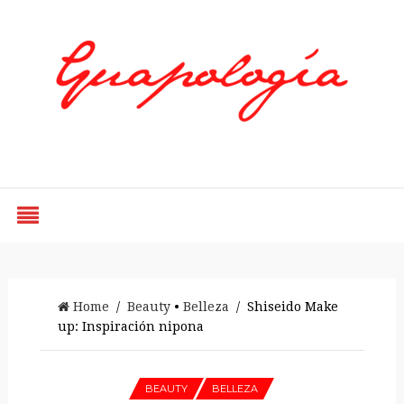
Styled by Paty
Home
/
Beauty
•
Belleza
/ Shiseido Make
up: Inspiración nipona
BEAUTY
BELLEZA