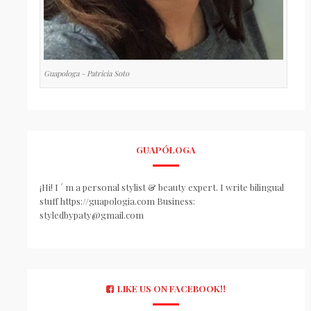
Guapologa - Patricia Soto
GUAPÓLOGA
¡Hi! I ´ m a personal stylist & beauty expert. I write bilingual
stuff https://guapologia.com Business:
styledbypaty@gmail.com
LIKE US ON FACEBOOK!!