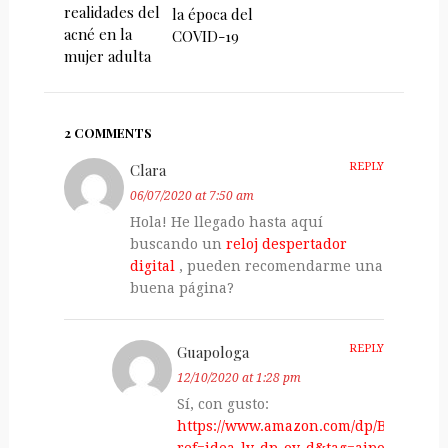
realidades del
la época del
acné en la
COVID-19
mujer adulta
2 COMMENTS
Clara
REPLY
06/07/2020 at 7:50 am
Hola! He llegado hasta aquí
buscando un
reloj despertador
digital
, pueden recomendarme una
buena página?
Guapologa
REPLY
12/10/2020 at 1:28 pm
Sí, con gusto:
https://www.amazon.com/dp/B07MZ2WF
ref=idea_lv_dp_ov_d&tag=aiponsite-