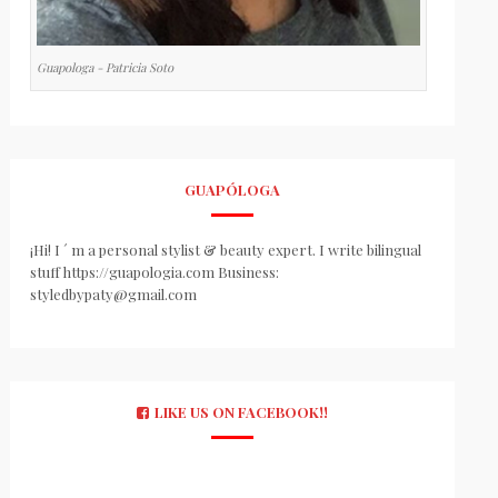
Guapologa - Patricia Soto
GUAPÓLOGA
¡Hi! I ´ m a personal stylist & beauty expert. I write bilingual
stuff https://guapologia.com Business:
styledbypaty@gmail.com
LIKE US ON FACEBOOK!!