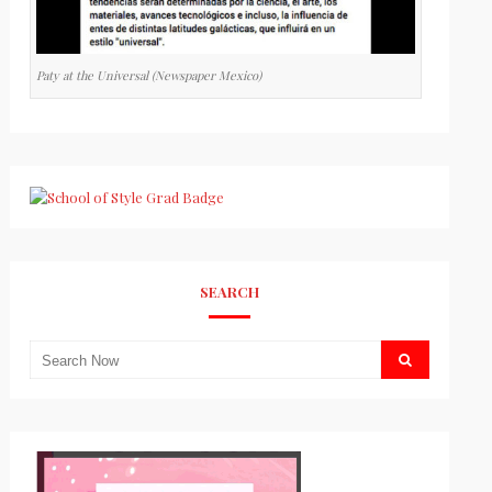
Paty at the Universal (Newspaper Mexico)
SEARCH