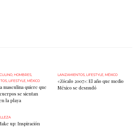
SCULINO
,
HOMBRES
,
LANZAMIENTOS
,
LIFESTYLE
,
MÉXICO
«Zócalo 2007»: El año que medio
NTOS
,
LIFESTYLE
,
MÉXICO
a masculina quiere que
México se desnudó
 cuerpos se sientan
n la playa
LLEZA
Make up: Inspiración