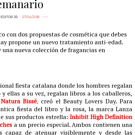
emanario
Y
EDITOR JR
27/04/2018
co con dos propuestas de cosmética que debes
say propone un nuevo tratamiento anti-edad.
 y una nueva colección de fragancias en
icional fiesta catalana donde los hombres regalan
y ellas a su vez, regalan libros a los caballeros,
,
Natura Bissé
,
creó el Beauty Lovers Day. Para
ica fiesta del libro y la rosa, la marca Lanza
e sus productos estrella:
Inhibit High Definition
tches
a un precio especial. Ambos contienen una
s capaz de atenuar visiblemente y desde las