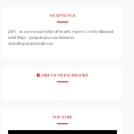
GUAPÓLOGA
¡Hi! I ´ m a personal stylist & beauty expert. I write bilingual
stuff https://guapologia.com Business:
styledbypaty@gmail.com
LIKE US ON FACEBOOK!!
YOU TUBE