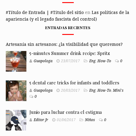
#Título de Entrada | #Título del sitio
en
Las políticas de la
apariencia (y el legado fascista del control)
ENTRADAS RECIENTES
Artesanía sin artesanos: ¿la visibilidad que queremos?
5-minutes Summer drink recipe: Spritz
Guapologa
23/07/2017
Eng
,
How-To
0
5 dental care tricks for infants and toddlers
Guapologa
20/03/2017
Eng
,
How-To
,
Mini's
0
Junio para luchar contra el estigma
Editor Jr
01/06/2017
Niños
0