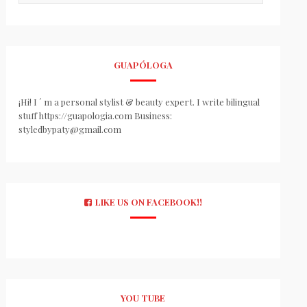
GUAPÓLOGA
¡Hi! I ´ m a personal stylist & beauty expert. I write bilingual
stuff https://guapologia.com Business:
styledbypaty@gmail.com
LIKE US ON FACEBOOK!!
YOU TUBE