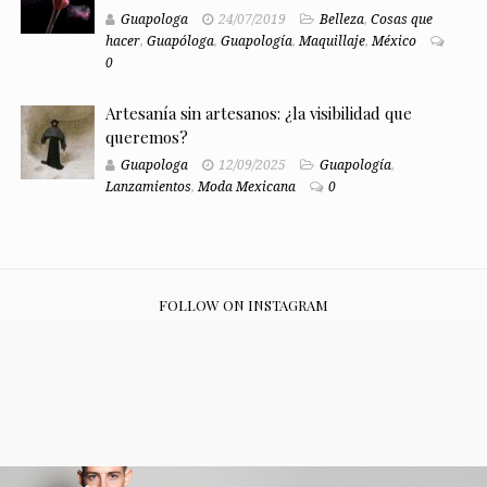
Guapologa
24/07/2019
Belleza
,
Cosas que
hacer
,
Guapóloga
,
Guapología
,
Maquillaje
,
México
0
Artesanía sin artesanos: ¿la visibilidad que
queremos?
Guapologa
12/09/2025
Guapología
,
Lanzamientos
,
Moda Mexicana
0
FOLLOW ON INSTAGRAM