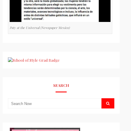
Paty at the Universal (Newspaper Mexico)
SEARCH