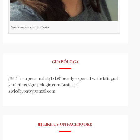
Guapologa - Patricia Soto
GUAPÓLOGA
¡Hi! I ´ m a personal stylist & beauty expert. I write bilingual
stuff https://guapologia.com Business:
styledbypaty@gmail.com
LIKE US ON FACEBOOK!!