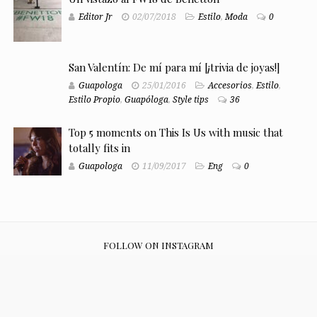
Editor Jr
02/07/2018
Estilo
,
Moda
0
San Valentín: De mí para mí [¡trivia de joyas!]
Guapologa
25/01/2016
Accesorios
,
Estilo
,
Estilo Propio
,
Guapóloga
,
Style tips
36
Top 5 moments on This Is Us with music that
totally fits in
Guapologa
11/09/2017
Eng
0
FOLLOW ON INSTAGRAM