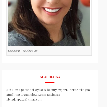
Guapologa - Patricia Soto
GUAPÓLOGA
¡Hi! I ´ m a personal stylist & beauty expert. I write bilingual
stuff https://guapologia.com Business:
styledbypaty@gmail.com