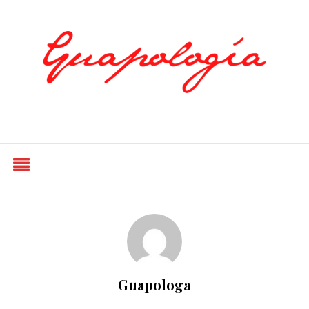
Styled by Paty
Guapologa