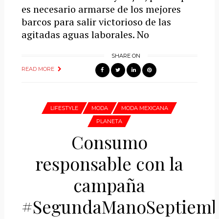
es necesario armarse de los mejores
barcos para salir victorioso de las
agitadas aguas laborales. No
SHARE ON
READ MORE
LIFESTYLE
MODA
MODA MEXICANA
PLANETA
Consumo
responsable con la
campaña
#SegundaManoSeptiemb