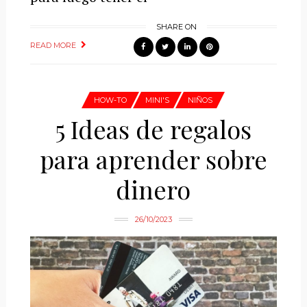
SHARE ON
READ MORE
HOW-TO
MINI'S
NIÑOS
5 Ideas de regalos
para aprender sobre
dinero
26/10/2023