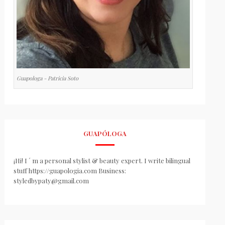
Guapologa - Patricia Soto
GUAPÓLOGA
¡Hi! I ´ m a personal stylist & beauty expert. I write bilingual
stuff https://guapologia.com Business:
styledbypaty@gmail.com