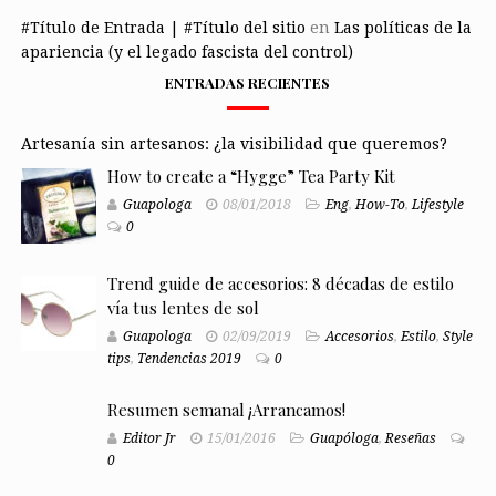
#Título de Entrada | #Título del sitio
en
Las políticas de la
apariencia (y el legado fascista del control)
ENTRADAS RECIENTES
Artesanía sin artesanos: ¿la visibilidad que queremos?
How to create a “Hygge” Tea Party Kit
Guapologa
08/01/2018
Eng
,
How-To
,
Lifestyle
0
Trend guide de accesorios: 8 décadas de estilo
vía tus lentes de sol
Guapologa
02/09/2019
Accesorios
,
Estilo
,
Style
tips
,
Tendencias 2019
0
Resumen semanal ¡Arrancamos!
Editor Jr
15/01/2016
Guapóloga
,
Reseñas
0