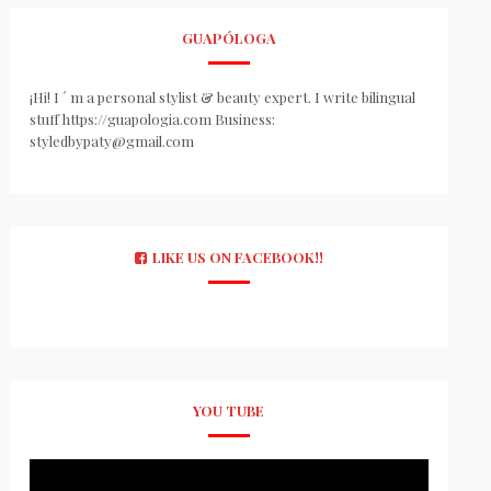
GUAPÓLOGA
¡Hi! I ´ m a personal stylist & beauty expert. I write bilingual
stuff https://guapologia.com Business:
styledbypaty@gmail.com
LIKE US ON FACEBOOK!!
YOU TUBE