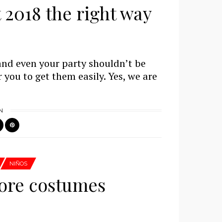
 2018 the right way
 and even your party shouldn’t be
r you to get them easily. Yes, we are
N
NIÑOS
tore costumes