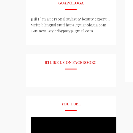
GUAPÓLOGA
¡Hi! I ´ m a personal stylist & beauty expert. I
write bilingual stuff https://guapologia.com
Business: styledbypaty@gmail.com
LIKE US ON FACEBOOK!!
YOU TUBE